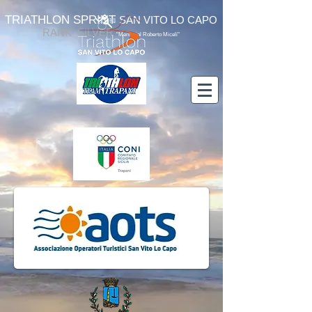
TRIATHLON SPRINT
SAN VITO LO CAPO
RANK SILVER
"Memorial Roberto Miceli"