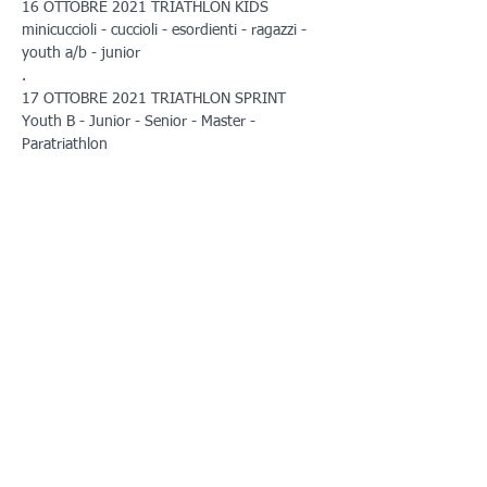
16 OTTOBRE 2021 TRIATHLON KIDS 
minicuccioli - cuccioli - esordienti - ragazzi - 
youth a/b - junior
.
17 OTTOBRE 2021 TRIATHLON SPRINT 
Youth B - Junior - Senior - Master - 
Paratriathlon
Programma
14:00 - 15:00
1 ora
Triathlon sprint
Outdoor
Mostra tutti